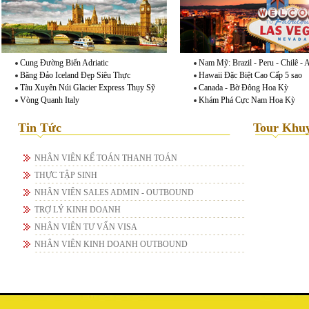
Cung Đường Biển Adriatic
Nam Mỹ: Brazil - Peru - Chilê - 
Băng Đảo Iceland Đẹp Siêu Thực
Hawaii Đặc Biệt Cao Cấp 5 sao
Tàu Xuyên Núi Glacier Express Thụy Sỹ
Canada - Bờ Đông Hoa Kỳ
Vòng Quanh Italy
Khám Phá Cực Nam Hoa Kỳ
Tin Tức
Tour Khu
NHÂN VIÊN KẾ TOÁN THANH TOÁN
THỰC TẬP SINH
NHÂN VIÊN SALES ADMIN - OUTBOUND
TRỢ LÝ KINH DOANH
NHÂN VIÊN TƯ VẤN VISA
NHÂN VIÊN KINH DOANH OUTBOUND